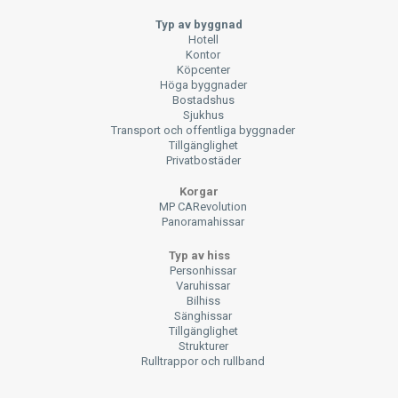
Typ av byggnad
Hotell
Kontor
Köpcenter
Höga byggnader
Bostadshus
Sjukhus
Transport och offentliga byggnader
Tillgänglighet
Privatbostäder
Korgar
MP CARevolution
Panoramahissar
Typ av hiss
Personhissar
Varuhissar
Bilhiss
Sänghissar
Tillgänglighet
Strukturer
Rulltrappor och rullband