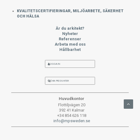
KVALITETSCERTIFIERINGAR, MILJÖARBETE, SÄKERHET
OCH HÄLSA
Är du arkitekt?
Nyheter
Referenser
Arbeta med oss
Hållbarhet
LOGGA IN
SÖKA PRODUKTER
Huvudkontor
Flottiljvägen 20
392 41 Kalmar
+34 854 626 118
info@mpsweden.se