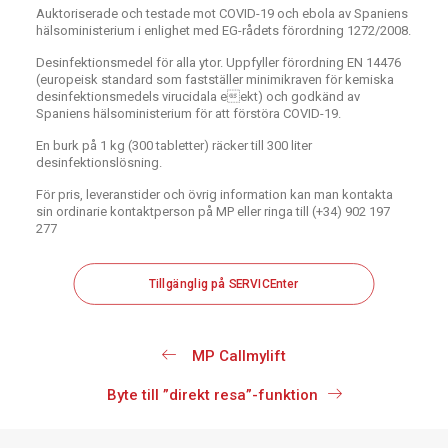
Auktoriserade och testade mot COVID-19 och ebola av Spaniens
hälsoministerium i enlighet med EG-rådets förordning 1272/2008.
Desinfektionsmedel för alla ytor. Uppfyller förordning EN 14476
(europeisk standard som fastställer minimikraven för kemiska
desinfektionsmedels virucidala eekt) och godkänd av
Spaniens hälsoministerium för att förstöra COVID-19.
En burk på 1 kg (300 tabletter) räcker till 300 liter
desinfektionslösning.
För pris, leveranstider och övrig information kan man kontakta
sin ordinarie kontaktperson på MP eller ringa till (+34) 902 197
277
Tillgänglig på SERVICEnter
MP Callmylift
Byte till ”direkt resa”-funktion