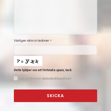
Vänligen skriv in tecknen
*
Detta hjälper oss att förhindra spam, tack.
Jag godkänner
dataskyddspolicyn
SKICKA
This