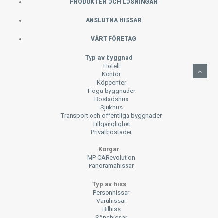
PRODUKTER OCH LÖSNINGAR
ANSLUTNA HISSAR
VÅRT FÖRETAG
Typ av byggnad
Hotell
Kontor
Köpcenter
Höga byggnader
Bostadshus
Sjukhus
Transport och offentliga byggnader
Tillgänglighet
Privatbostäder
Korgar
MP CARevolution
Panoramahissar
Typ av hiss
Personhissar
Varuhissar
Bilhiss
Sänghissar