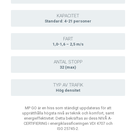
KAPACITET
Standard: 4-21 personer
FART
1,0-1,6 – 2,5 m/s
ANTAL STOPP
32 (max)
TYP AV TRAFIK
Hög densitet
MP GO är en hiss som ständigt uppdateras för att
upprätthålla högsta nivå av teknik och komfort, samt
energieffektivitet. Detta bekräftas av dess NIVÅ A-
CERTIFIERING i energiklassificeringen VDI 4707 och
ISO 25745-2.