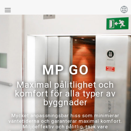
MP GO
MP GO
Maximal pålitlighet och
komfort för alla typer av
byggnader
Mycket anpassningsbar hiss som minimerar
väntetiderna och garanterar maximal komfort.
Miljöeffektiv och pålitlig, tack vare