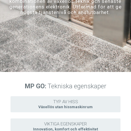
kombinationen av växellös teknik och senaste
generationens elektronik. Utformad för att ge
högsta tjänstenivå och anslutbarhet.
MP GO:
Tekniska egenskaper
TYP AV HISS
Växellös utan hissmaskinrum
VIKTIGA EGENSKAPER
Innovation, komfort och effektivitet