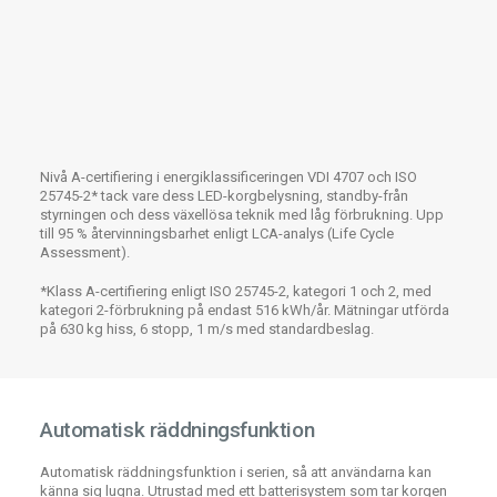
Nivå A-certifiering i energiklassificeringen VDI 4707 och ISO
25745-2* tack vare dess LED-korgbelysning, standby-från
styrningen och dess växellösa teknik med låg förbrukning. Upp
till 95 % återvinningsbarhet enligt LCA-analys (Life Cycle
Assessment).
*Klass A-certifiering enligt ISO 25745-2, kategori 1 och 2, med
kategori 2-förbrukning på endast 516 kWh/år. Mätningar utförda
på 630 kg hiss, 6 stopp, 1 m/s med standardbeslag.
Automatisk räddningsfunktion
Automatisk räddningsfunktion i serien, så att användarna kan
känna sig lugna. Utrustad med ett batterisystem som tar korgen