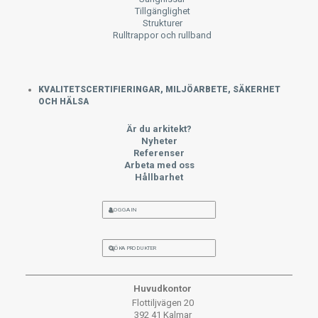
Tillgänglighet
Strukturer
Rulltrappor och rullband
KVALITETSCERTIFIERINGAR, MILJÖARBETE, SÄKERHET
OCH HÄLSA
Är du arkitekt?
Nyheter
Referenser
Arbeta med oss
Hållbarhet
LOGGA IN
SÖKA PRODUKTER
Huvudkontor
Flottiljvägen 20
392 41 Kalmar