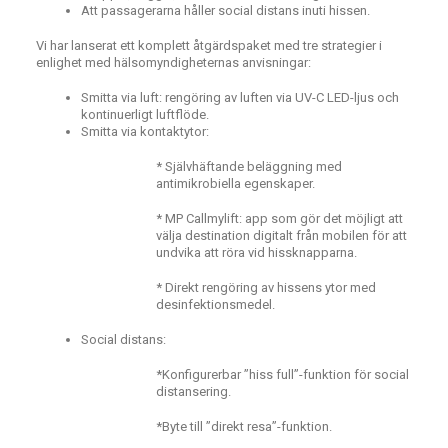
Att passagerarna håller social distans inuti hissen.
Vi har lanserat ett komplett åtgärdspaket med tre strategier i
enlighet med hälsomyndigheternas anvisningar:
Smitta via luft: rengöring av luften via UV-C LED-ljus och
kontinuerligt luftflöde.
Smitta via kontaktytor:
* Självhäftande beläggning med
antimikrobiella egenskaper.
* MP Callmylift: app som gör det möjligt att
välja destination digitalt från mobilen för att
undvika att röra vid hissknapparna.
* Direkt rengöring av hissens ytor med
desinfektionsmedel.
Social distans:
*Konfigurerbar ”hiss full”-funktion för social
distansering.
*Byte till ”direkt resa”-funktion.