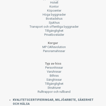
Hotell
Kontor
Köpcenter
Höga byggnader
Bostadshus
Sjukhus
Transport och offentliga byggnader
Tillgänglighet
Privatbostäder
Korgar
MP CARevolution
Panoramahissar
Typ av hiss
Personhissar
Varuhissar
Bilhiss
Sänghissar
Tillgänglighet
Strukturer
Rulltrappor och rullband
KVALITETSCERTIFIERINGAR, MILJÖARBETE, SÄKERHET
OCH HÄLSA