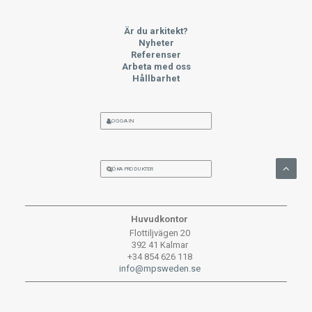
Är du arkitekt?
Nyheter
Referenser
Arbeta med oss
Hållbarhet
LOGGA IN
SÖKA PRODUKTER
Huvudkontor
Flottiljvägen 20
392 41 Kalmar
+34 854 626 118
info@mpsweden.se